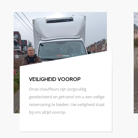
COMFORTABELE RITTEN
Geniet van een ontspannen rit in onze
goed onderhouden en comfortabele
voertuigen, die zijn uitgerust met
moderne voorzieningen om uw reis zo
aangenaam mogelijk te maken.