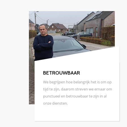
VEILIGHEID VOOROP
p
Onze chauffeurs zijn zorgvuldig
m
geselecteerd en getraind om u een veilige
reiservaring te bieden. Uw veiligheid staat
bij ons altijd voorop.