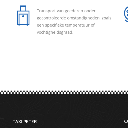
Transport van goederen onder
gecontroleerde omstandigheden, zoals
een specifieke temperatuur of
vochtigheidsgraad.
C
TAXI PETER