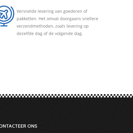
Versnelde levering van goederen of
pakketten. Het omvat doorgaans snellere
verzendmethoden, zoals levering op
dezelfde dag of de volgende dag.
ONTACTEER ONS